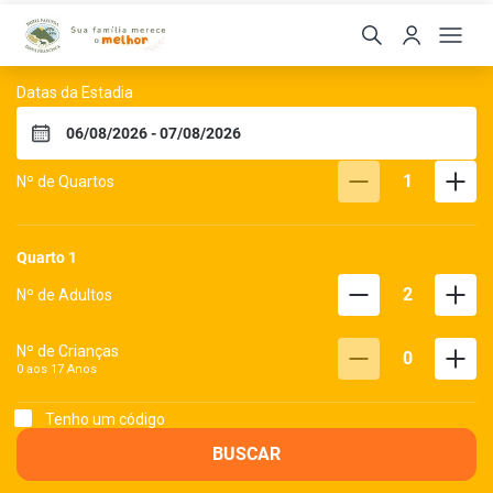
Hotel Fazenda Dona Fran
Datas da Estadia
1
Nº de Quartos
Quarto
1
2
Nº de Adultos
Nº de Crianças
0
0 aos
17
Anos
Tenho um código
BUSCAR