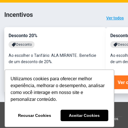
Incentivos
Ver todos
Desconto 20%
Descont
Desconto
Desco
Ao escolher o Tarifário: ALA MIRANTE.. Beneficie
Ao escolh
de um desconto de 20%.
de um de
Utilizamos cookies para oferecer melhor
Ver condições
Ver 
experiência, melhorar o desempenho, analisar
como você interage em nosso site e
personalizar conteúdo.
reservas@donafranciscafazenda.com.br
(47) 4063 9900
Recusar Cookies
Aceitar Cookies
© 2026 Hotel Fazenda Dona Francisca.
Todos os direitos reservados.
Powered by