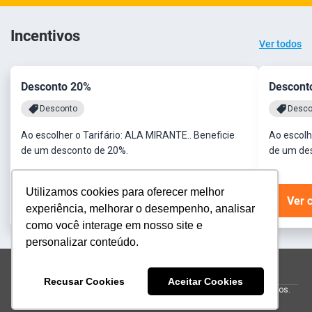
Incentivos
Ver todos
Desconto 20%
Descont
Desconto
Desco
Ao escolher o Tarifário: ALA MIRANTE.. Beneficie
Ao escolh
de um desconto de 20%.
de um de
Utilizamos cookies para oferecer melhor
Ver condições
Ver 
experiência, melhorar o desempenho, analisar
como você interage em nosso site e
personalizar conteúdo.
reservas@donafranciscafazenda.com.br
(47) 4063 9900
Recusar Cookies
Aceitar Cookies
© 2026 Hotel Fazenda Dona Francisca.
Todos os direitos reservados.
Powered by