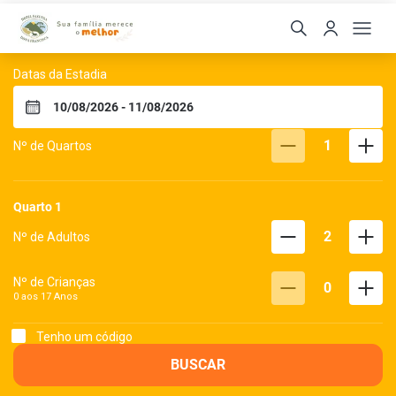
Hotel Fazenda Dona Fran
Datas da Estadia
1
Nº de Quartos
Quarto
1
2
Nº de Adultos
Nº de Crianças
0
0 aos
17
Anos
Tenho um código
BUSCAR