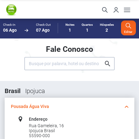
Check-In
Check-Out
Noites
Quartos
Hóspedes
06 Ago
07 Ago
1
1
2
Editar
Fale Conosco
Brasil
Ipojuca
Pousada Água Viva
Endereço
Rua Gameleira, 16
Ipojuca Brasil
55590-000