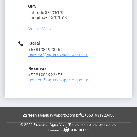
GPS
Latitude 8º29'51"S
Longitude 35º0'15"S
Ver no Mapa
Geral
+5581981923456
reserva@aguavivaporto.com.br
Reservas
+5581981923456
reserva@aguavivaporto.com.br
reserva@aguavivaporto.com.br
+5581981923456
© 2026 Pousada Água Viva.
Todos os direitos reservados.
Powered by