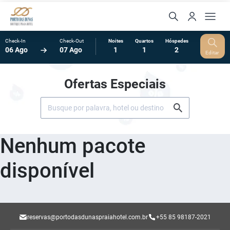
Check-In
Check-Out
Noites
Quartos
Hóspedes
06 Ago
07 Ago
1
1
2
Editar
Ofertas Especiais
Nenhum pacote
disponível
reservas@portodasdunaspraiahotel.com.br
+55 85 98187-2021