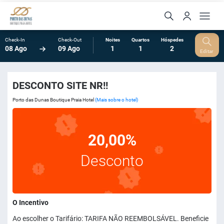
Check-In
Check-Out
Noites
Quartos
Hóspedes
08 Ago
09 Ago
1
1
2
Editar
DESCONTO SITE NR!!
Porto das Dunas Boutique Praia Hotel
(Mais sobre o hotel)
20,00%
Desconto
O Incentivo
Ao escolher o Tarifário: TARIFA NÃO REEMBOLSÁVEL. Beneficie