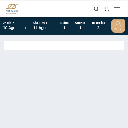
Check-In
Check-Out
Noites
Quartos
Hóspedes
10 Ago
11 Ago
1
1
2
Editar