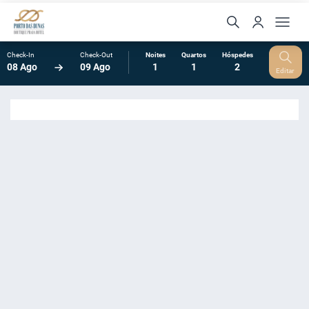
Check-In
Check-Out
Noites
Quartos
Hóspedes
08 Ago
09 Ago
1
1
2
Editar