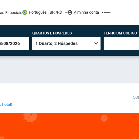
Português , BR /
R$
A minha conta
tas Especiais
QUARTOS E HÓSPEDES
TENHO UM CÓDIGO
CO
o hotel)