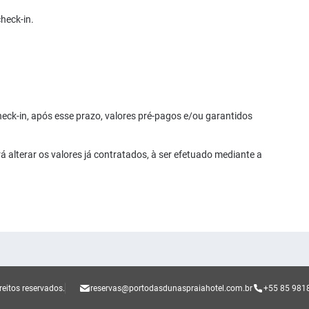
heck-in.
eck-in, após esse prazo, valores pré-pagos e/ou garantidos
 alterar os valores já contratados, à ser efetuado mediante a
reitos reservados.
reservas@portodasdunaspraiahotel.com.br
+55 85 981