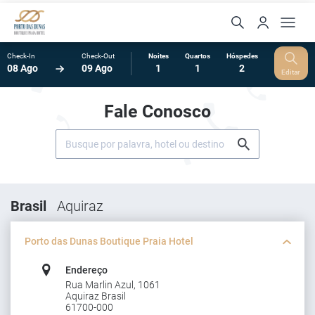
Check-In
Check-Out
Noites
Quartos
Hóspedes
08 Ago
09 Ago
1
1
2
Editar
Fale Conosco
Brasil
Aquiraz
Porto das Dunas Boutique Praia Hotel
Endereço
Rua Marlin Azul, 1061
Aquiraz Brasil
61700-000