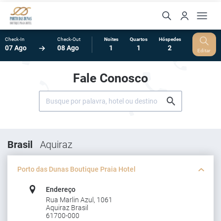
Check-In
Check-Out
Noites
Quartos
Hóspedes
07 Ago
08 Ago
1
1
2
Editar
Fale Conosco
Brasil
Aquiraz
Porto das Dunas Boutique Praia Hotel
Endereço
Rua Marlin Azul, 1061
Aquiraz Brasil
61700-000