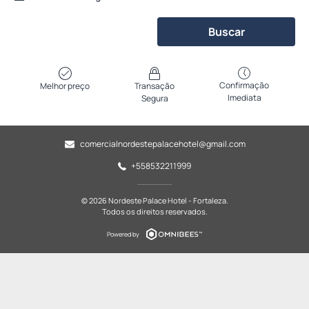
Buscar
Confirmação
Melhor preço
Transação
Imediata
Segura
comercialnordestepalacehotel@gmail.com
+558532211999
© 2026 Nordeste Palace Hotel - Fortaleza.
Todos os direitos reservados.
Powered by