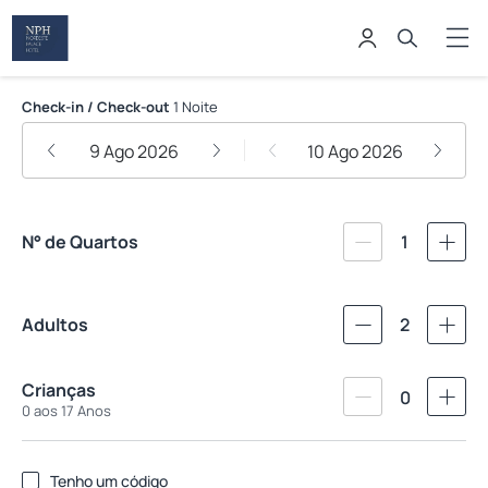
Nordeste Palace Hotel - Fortaleza
Check-in / Check-out
1 Noite
9 Ago 2026
10 Ago 2026
N° de Quartos
1
Adultos
2
Crianças
0
0 aos 17 Anos
Tenho um código