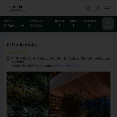
Check-In
Check-Out
Noches
Habs.
Huéspedes
07 Ago
08 Ago
1
1
2
Editar
El Cielo Hotel
Cl. 7D #43c36, El Poblado, Medellín, El Poblado, Medellín, Antioquia,
Colombia
,
Medellin
,
050021
,
Colombia
(
Ver en el Mapa
)