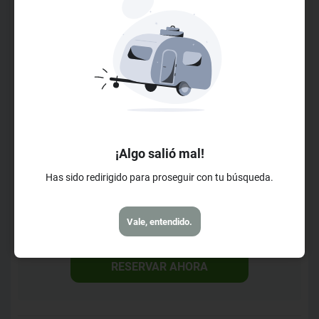
nos inspiran a transformar lo tradicional en experiencias de
LER MAIS
lujo. Utilizando cada uno de los sentidos para elevar el alma
a Elcielo.
Horarios de Check-in
Check-in a partir de las 15h00m
Check-out hasta el 11h00m
Horarios de Recepción
Abierto de las 0h00m
¡Algo salió mal!
Hasta las 23h30m
Has sido redirigido para proseguir con tu búsqueda.
Horarios de Desayuno
A partir de las 6h00m
Vale, entendido.
Hasta las 11h00m
RESERVAR AHORA