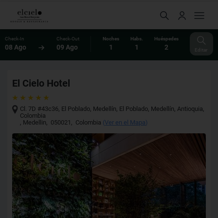
Check-In
Check-Out
Noches
Habs.
Huéspedes
08 Ago
09 Ago
1
1
2
Editar
El Cielo Hotel
Cl. 7D #43c36, El Poblado, Medellín, El Poblado, Medellín, Antioquia,
Colombia
,
Medellin
,
050021
,
Colombia
(
Ver en el Mapa
)