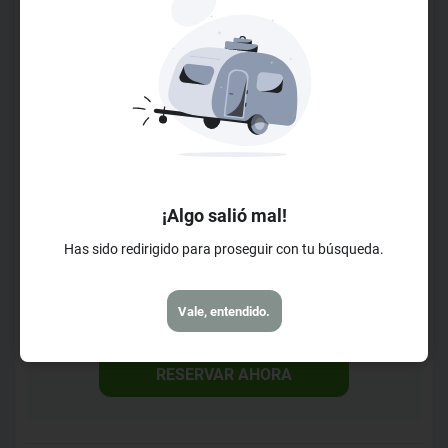
nos inspiran a transformar lo tradicional en experiencias de
LER MAIS
lujo. Utilizando cada uno de los sentidos para elevar el alma
a Elcielo.
Horarios de Check-in
Check-in a partir de las 15h00m
Check-out hasta el 11h00m
Horarios de Recepción
Abierto de las 0h00m
¡Algo salió mal!
Hasta las 23h30m
Has sido redirigido para proseguir con tu búsqueda.
Horarios de Desayuno
A partir de las 6h00m
Vale, entendido.
Hasta las 11h00m
RESERVAR AHORA