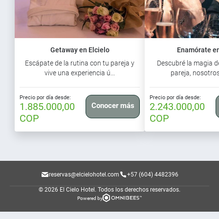
Getaway en Elcielo
Enamórate en
Escápate de la rutina con tu pareja y
Descubré la magia de
vive una experiencia ú...
pareja, nosotros
Precio por día desde:
Precio por día desde:
1.885.000,00
2.243.000,00
Conocer más
COP
COP
reservas@elcielohotel.com
+57 (604) 4482396
© 2026 El Cielo Hotel.
Todos los derechos reservados.
Powered by