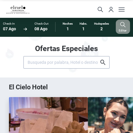
Check-In
Check-Out
Noches
Habs.
Huéspedes
07 Ago
08 Ago
1
1
2
Editar
Ofertas Especiales
El Cielo Hotel