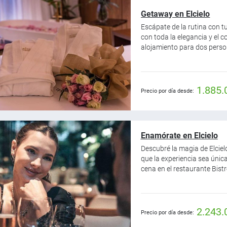
Getaway en Elcielo
Escápate de la rutina con tu
con toda la elegancia y el co
alojamiento para dos person
1.885.
Precio por día desde:
Enamórate en Elcielo
Descubré la magia de Elcie
que la experiencia sea únic
cena en el restaurante Bistró
2.243.
Precio por día desde: