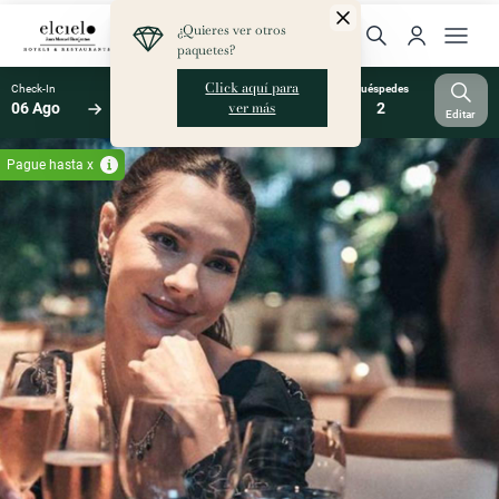
Check-In
Check-Out
Noches
Habs.
Huéspedes
06 Ago
07 Ago
1
1
2
Editar
Pague hasta x