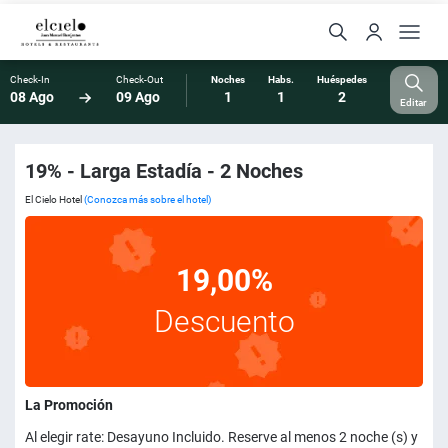
Check-In
Check-Out
Noches
Habs.
Huéspedes
08 Ago
09 Ago
1
1
2
Editar
19% - Larga Estadía - 2 Noches
El Cielo Hotel
(Conozca más sobre el hotel)
19,00%
Descuento
La Promoción
Al elegir rate: Desayuno Incluido. Reserve al menos 2 noche (s) y