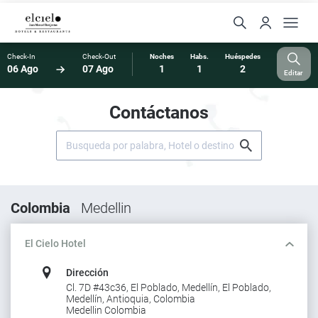
Check-In
Check-Out
Noches
Habs.
Huéspedes
06 Ago
07 Ago
1
1
2
Editar
Contáctanos
Colombia
Medellin
El Cielo Hotel
Dirección
Cl. 7D #43c36, El Poblado, Medellín, El Poblado,
Medellín, Antioquia, Colombia
Medellin Colombia