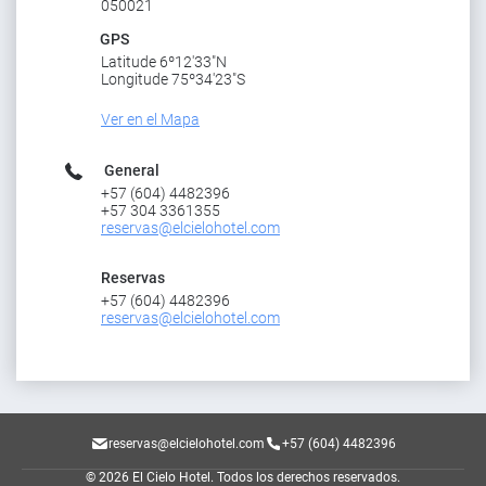
050021
GPS
Latitude 6º12'33"N
Longitude 75º34'23"S
Ver en el Mapa
General
+57 (604) 4482396
+57 304 3361355
reservas@elcielohotel.com
Reservas
+57 (604) 4482396
reservas@elcielohotel.com
reservas@elcielohotel.com
+57 (604) 4482396
© 2026 El Cielo Hotel.
Todos los derechos reservados.