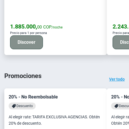
1.885.000,
2.243.
00
COP
/noche
Precio para 1 por persona
Precio para
Discover
Disc
Promociones
Ver todo
20% - No Reembolsable
20% - N
Descuento
Descu
Al elegir rate: TARIFA EXCLUSIVA AGENCIAS. Obtén
Al elegir 
20% de descuento.
Obtén 20%