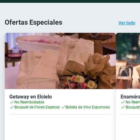
Ofertas Especiales
Ver todo
Getaway en Elcielo
Enamórat
No Reembolsable
No Reem
Bouquet de Flores Especial
Botella de Vino Espumoso
Bouquet 