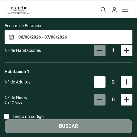
El Cielo Hotel
Fechas de Estancia
1
Nº de Habitaciones
Habitación
1
2
Nº de Adultos
Nº de Niños
0
0 a
17
Años
Tengo un código
BUSCAR