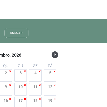
BUSCAR
mbro,
2026
QU
QU
SE
SÁ
2
3
4
5
9
10
11
12
16
17
18
19