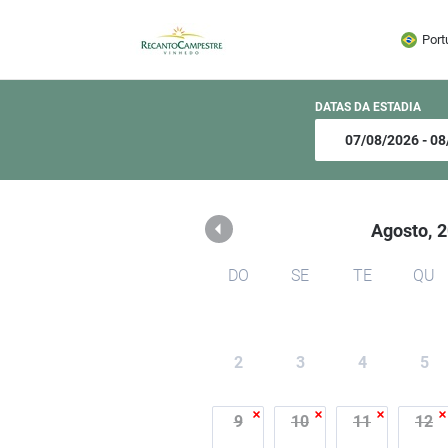
Recanto Campestre - Vi
Port
DATAS DA ESTADIA
Agosto,
2
DO
SE
TE
QU
2
3
4
5
9
10
11
12