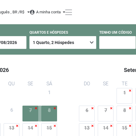
nhedo
uguês , BR /
R$
A minha conta
QUARTOS E HÓSPEDES
TENHO UM CÓDIGO
026
Sete
QU
SE
SÁ
DO
SE
TE
1
1
6
7
8
6
7
8
13
14
15
13
14
15