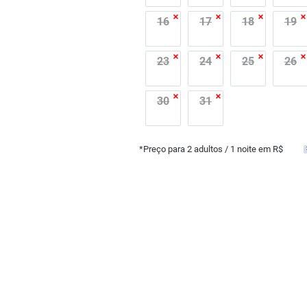
16
17
18
19
23
24
25
26
30
31
*Preço para
2
adultos
/ 1 noite em R$