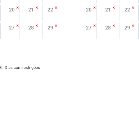
20
21
22
20
21
22
27
28
29
27
28
29
Dias com restrições
x