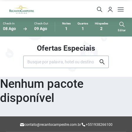
Check-In
Check-Out
Noites
Quartos
Hóspedes
08 Ago
09 Ago
1
1
2
Editar
Ofertas Especiais
Nenhum pacote
disponível
contato@recantocampestre.com.br
+551938266100