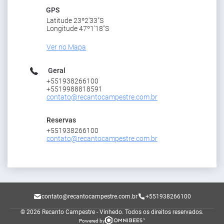
GPS
Latitude 23º2'33"S
Longitude 47º1'18"S
Ver no Mapa
Geral
+551938266100
+5519988818591
contato@recantocampestre.com.br
Reservas
+551938266100
contato@recantocampestre.com.br
contato@recantocampestre.com.br
+551938266100
© 2026 Recanto Campestre - Vinhedo.
Todos os direitos reservados.
Powered by