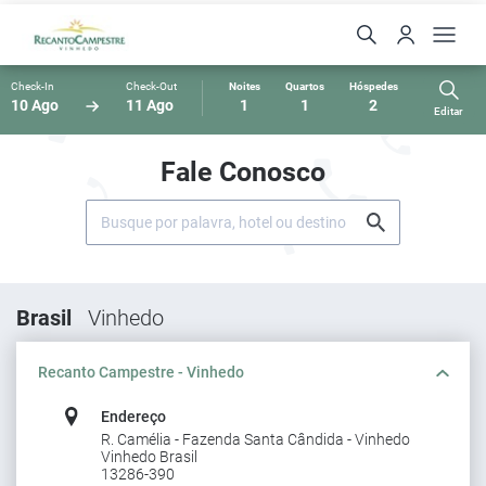
Check-In
Check-Out
Noites
Quartos
Hóspedes
10 Ago
11 Ago
1
1
2
Editar
Fale Conosco
Brasil
Vinhedo
Recanto Campestre - Vinhedo
Endereço
R. Camélia - Fazenda Santa Cândida - Vinhedo
Vinhedo Brasil
13286-390