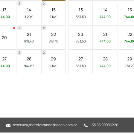
2
2
13
14
15
13
14
15
744,00
1,20K
1,14K
883,50
744,00
744,0
2
2
21
22
20
21
22
20
818,40
818,40
883,50
744,00
744,0
2
2
27
28
29
27
28
29
744,00
947,67
1,14K
883,50
744,00
781,2
reservas@hotelvarandasbeach.com.br
+55 85 999862201