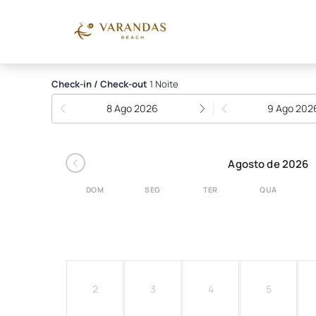
Hotel Varandas Beach
Check-in / Check-out
1 Noite
8 Ago 2026
9 Ago 202
‹
Agosto de 2026
DOM
SEG
TER
QUA
2
3
4
5