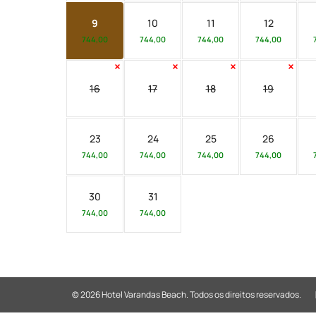
9
10
11
12
744,00
744,00
744,00
744,00
16
17
18
19
23
24
25
26
744,00
744,00
744,00
744,00
30
31
744,00
744,00
© 2026 Hotel Varandas Beach.
Todos os direitos reservados.