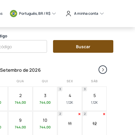
as
Português, BR / 
R$
A minha conta
digo
Buscar
›
Setembro de 2026
QUA
QUI
SEX
SÁB
3
3
2
3
4
5
0
744,00
744,00
1,12K
1,12K
2
2
9
10
11
12
0
744,00
744,00