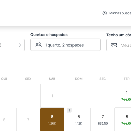
Minhas busc
Quartos e hóspedes
Tenho um có
6
QUI
SEX
SÁB
DOM
SEG
TER
1
1
744,0
3
8
6
7
8
6
7
1,26K
1,12K
883,50
744,0