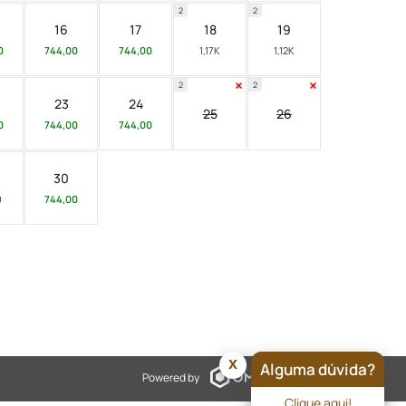
2
2
16
17
18
19
0
744,00
744,00
1,17K
1,12K
2
2
23
24
25
26
0
744,00
744,00
30
0
744,00
x
Alguma dúvida?
Powered by
Clique aqui!