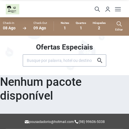
Check-In
Check-Out
Noites
Quartos
Hóspedes
08 Ago
09 Ago
1
1
2
Editar
Ofertas Especiais
Nenhum pacote
disponível
pousadadorio@hotmail.com
(98) 99606-5038