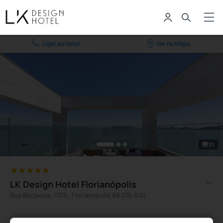
Ligar ao hotel
Ver no Mapa
39
LK Design Hotel Florianópolis
Rua Bocaiuva, 1755 , Florianopolis 88.015-530