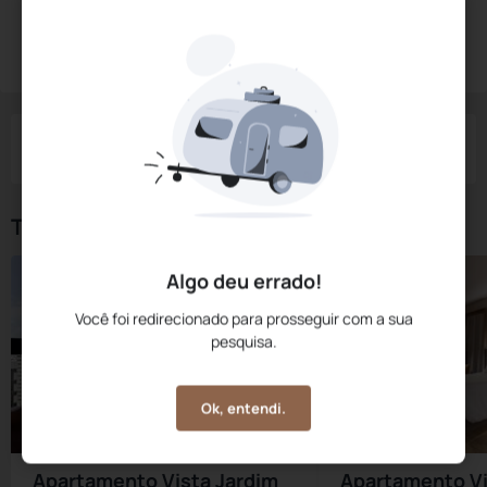
Diárias a partir de:
R$
1.212,
20
Reservar Agora
/noite
Impostos e taxas não inclusos
Check-in
Check-out
Noites
Quartos
Hóspedes
06 Ago
07 Ago
1
1
2
Tipos de Quarto
Algo deu errado!
Você foi redirecionado para prosseguir com a sua
pesquisa.
Ok, entendi.
Apartamento Vista Jardim
Apartamento Vi