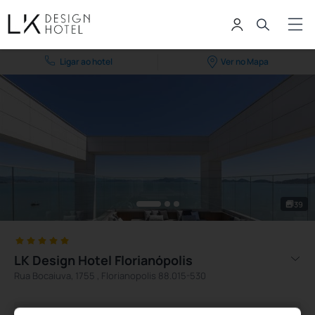
Ligar ao hotel
Ver no Mapa
39
LK Design Hotel Florianópolis
Rua Bocaiuva, 1755 , Florianopolis 88.015-530