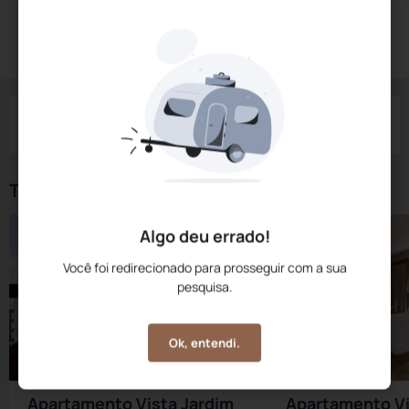
Diárias a partir de:
R$
1.103,
52
Reservar Agora
/noite
Impostos e taxas não inclusos
Check-in
Check-out
Noites
Quartos
Hóspedes
09 Ago
10 Ago
1
1
2
Tipos de Quarto
Algo deu errado!
Você foi redirecionado para prosseguir com a sua
pesquisa.
Ok, entendi.
Apartamento Vista Jardim
Apartamento Vi