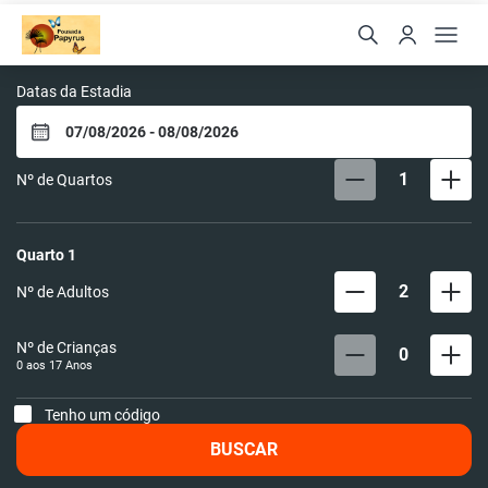
Pousada Papyrus
Datas da Estadia
1
Nº de Quartos
Quarto
1
2
Nº de Adultos
Nº de Crianças
0
0 aos
17
Anos
Tenho um código
BUSCAR