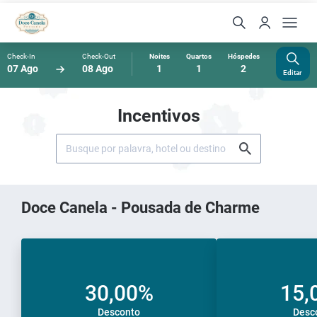
Check-In
Check-Out
Noites
Quartos
Hóspedes
07 Ago
08 Ago
1
1
2
Editar
Incentivos
Doce Canela - Pousada de Charme
30,00%
15,
Desconto
Desc