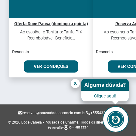
Oferta Doce Pausa (domingo a quinta)
Reserva A
Ao escolher o Tarifário: Tarifa PIX
Ao escolher o Tari
Reembolsável. Beneficie...
Reembolsável.
Desconto
Desconto
VER CONDIÇÕES
VER CO
x
Alguma dúvida?
Clique aqui!
reservas@pousadadocecanela.com.br
+555432829229
© 2026 Doce Canela - Pousada de Charme.
Todos os direitos reservados.
Powered by