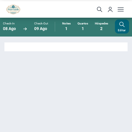
Check-In
Check-Out
Noites
Quartos
Hóspedes
08 Ago
09 Ago
1
1
2
Editar