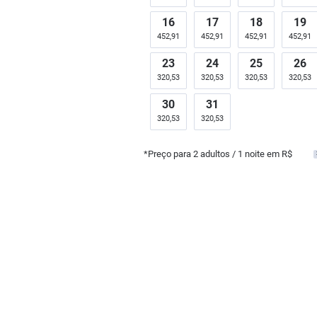
16
17
18
19
452,91
452,91
452,91
452,91
23
24
25
26
320,53
320,53
320,53
320,53
30
31
320,53
320,53
*Preço para
2
adultos
/ 1 noite em R$