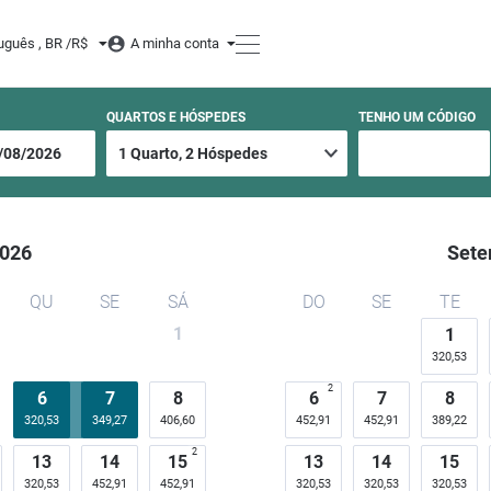
de Charme
uguês , BR /
R$
A minha conta
QUARTOS E HÓSPEDES
TENHO UM CÓDIGO
026
Sete
QU
SE
SÁ
DO
SE
TE
1
1
320,53
2
6
7
8
6
7
8
320,53
349,27
406,60
452,91
452,91
389,22
2
13
14
15
13
14
15
320,53
452,91
452,91
320,53
320,53
320,53