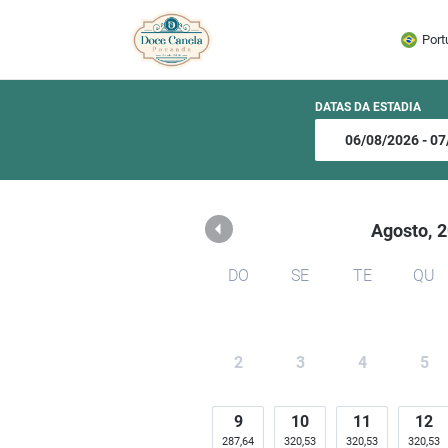
Doce Canela - Pousada 
Port
DATAS DA ESTADIA
Agosto,
2
DO
SE
TE
QU
2
3
4
5
9
10
11
12
287,64
320,53
320,53
320,53