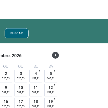
BUSCAR
mbro,
2026
QU
QU
SE
SÁ
3
2
2
3
4
5
320,53
320,53
452,91
668,81
2
9
10
11
12
389,22
389,22
389,22
452,91
2
16
17
18
19
320,53
320,53
389,22
452,91