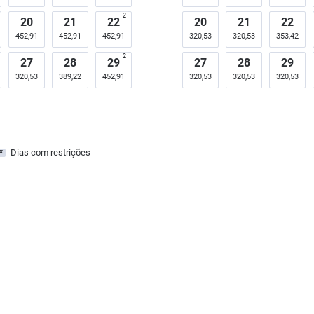
2
20
21
22
20
21
22
452,91
452,91
452,91
320,53
320,53
353,42
2
27
28
29
27
28
29
320,53
389,22
452,91
320,53
320,53
320,53
Dias com restrições
x