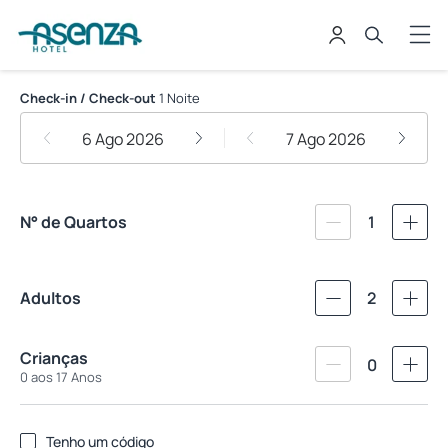
Asenza Hotel
Check-in / Check-out
1 Noite
6 Ago 2026
7 Ago 2026
N° de Quartos
1
Adultos
2
Crianças
0
0 aos 17 Anos
Tenho um código