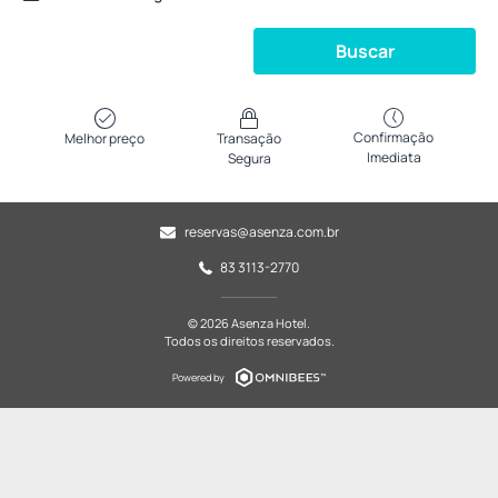
Buscar
Confirmação
Melhor preço
Transação
Imediata
Segura
reservas@asenza.com.br
83 3113-2770
© 2026 Asenza Hotel.
Todos os direitos reservados.
Powered by