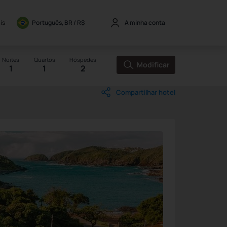
is
Português, BR / 
R$
A minha conta
Noites
Quartos
Hóspedes
Modificar
1
1
2
Compartilhar hotel