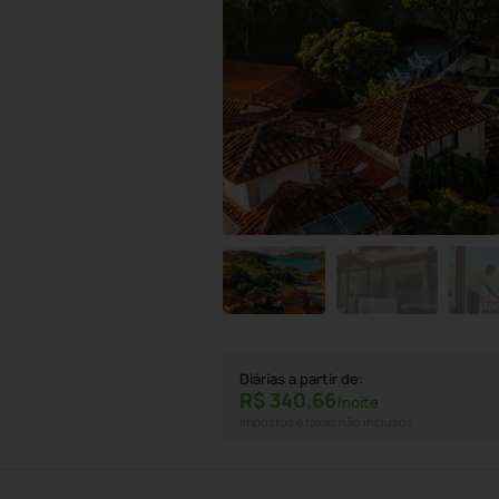
Diárias a partir de:
R$
340,
66
/noite
Impostos e taxas não inclusos