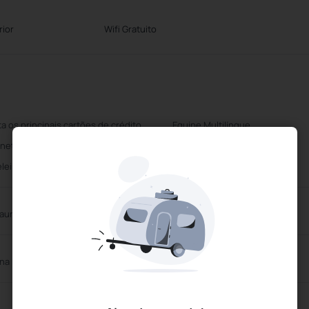
rior
Wifi Gratuito
ta os principais cartões de crédito
Equipe Multilíngue
rnet sem fio
Wifi Gratuito
leireiro a Pedido
aurante
Bar de Piscina
ina Exterior
Massagens a Pedido