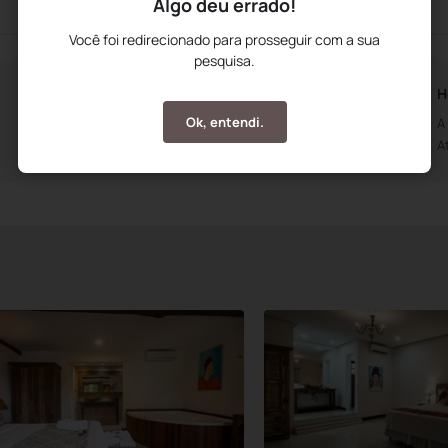
Algo deu errado!
Você foi redirecionado para prosseguir com a sua
pesquisa.
Horários da Recepção
H
Ok, entendi.
Aberto das 0h00m
A
Até às 0h00m
A