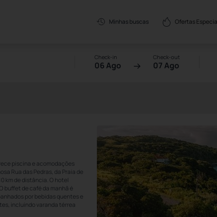
Ofertas Especia
Minhas buscas
Check-in
Check-out
06 Ago
07 Ago
oferece piscina e acomodações
osa Rua das Pedras, da Praia de
10 km de distância. O hotel
 O buffet de café da manhã é
mpanhados por bebidas quentes e
tes, incluindo varanda térrea