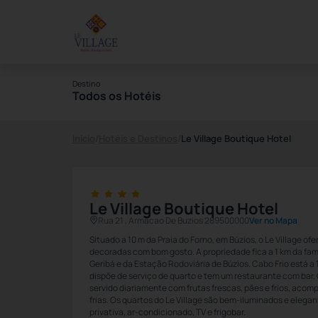
Destino
Todos os Hotéis
Início
/
Hotéis e Destinos
/
Le Village Boutique Hotel
Le Village Boutique Hotel
Rua 21 , Armacao De Buzios 289500000
Ver no Mapa
Situado a 10 m da Praia do Forno, em Búzios, o Le Village 
decoradas com bom gosto. A propriedade fica a 1 km da fam
Geribá e da Estação Rodoviária de Búzios. Cabo Frio está a 
dispõe de serviço de quarto e tem um restaurante com bar.
servido diariamente com frutas frescas, pães e frios, aco
frias. Os quartos do Le Village são bem-iluminados e elegan
privativa, ar-condicionado, TV e frigobar.