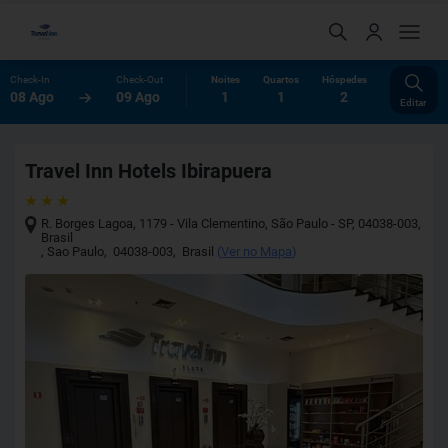
Check-In
Check-Out
Noites
Quartos
Hóspedes
08 Ago
09 Ago
1
1
2
Editar
Travel Inn Hotels Ibirapuera
R. Borges Lagoa, 1179 - Vila Clementino, São Paulo - SP, 04038-003,
Brasil
,
Sao Paulo
,
04038-003
,
Brasil
(
Ver no Mapa
)