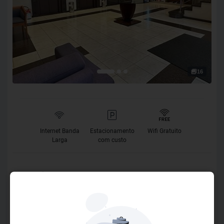
16
Internet Banda
Estacionamento
Wifi Gratuito
Larga
com custo
O Hotel
Situado na zona da Vila Clementino, bairro nobre de classe
média-alta, localizado na zona sul da cidade de São Paulo.
Próximo ao Parque do Ibirapuera, o Travel Inn Ibirapuera