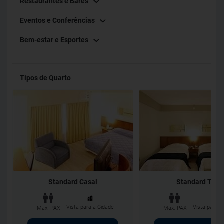
Restaurantes e Bares
Eventos e Conferências
Bem-estar e Esportes
Tipos de Quarto
Standard Casal
Standard Twin
Vista para a Cidade
Vista para a
Max. PAX
Max. PAX