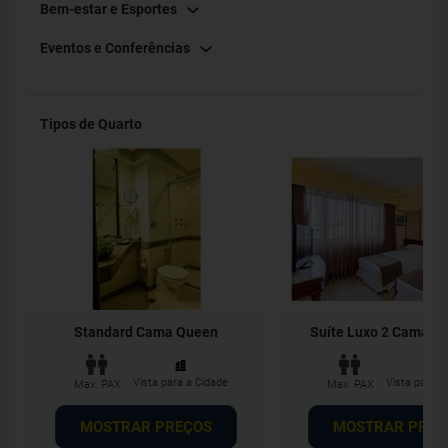
Bem-estar e Esportes
Eventos e Conferências
Tipos de Quarto
Standard Cama Queen
Suíte Luxo 2 Camas So
Vista para a Cidade
Vista para a
Max. PAX
Max. PAX
MOSTRAR PREÇOS
MOSTRAR PREÇ