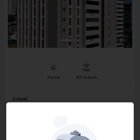
27
Piscina
Wifi Gratuito
O Hotel
O GOLDEN TULIP ADDRESS tem todo o conforto de um
hotel padrão quatro estrelas (luxo), somado a praticidade
de um flat com serviços personalizados. Situado em uma
região nobre de Goiânia, Av. República do Líbano, 2526 no