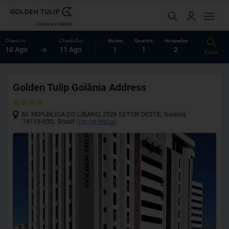
Check-In
Check-Out
Noites
Quartos
Hóspedes
10 Ago
11 Ago
1
1
2
Editar
Golden Tulip Goiânia Address
AV. REPÚBLICA DO LÍBANO, 2526 SETOR OESTE
,
Goiania
,
74115-030
,
Brasil
(
Ver no Mapa
)