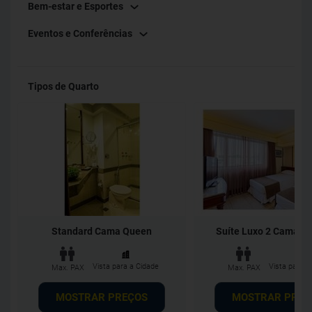
Bem-estar e Esportes
Eventos e Conferências
Tipos de Quarto
Standard Cama Queen
Suíte Luxo 2 Camas So
Vista para a Cidade
Vista para a
Max. PAX
Max. PAX
MOSTRAR PREÇOS
MOSTRAR PREÇ