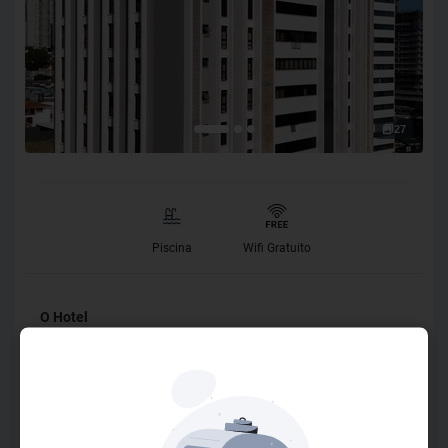
27
Piscina
Wifi Gratuito
O Hotel
O GOLDEN TULIP ADDRESS tem todo o conforto de um
hotel padrão quatro estrelas (luxo), somado a praticidade
de um flat com serviços personalizados. Situado em uma
região nobre de Goiânia, Av. República do Líbano, 2526 no