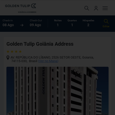
Check-In
Check-Out
Noites
Quartos
Hóspedes
08 Ago
09 Ago
1
1
2
Editar
Golden Tulip Goiânia Address
AV. REPÚBLICA DO LÍBANO, 2526 SETOR OESTE
,
Goiania
,
74115-030
,
Brasil
(
Ver no Mapa
)