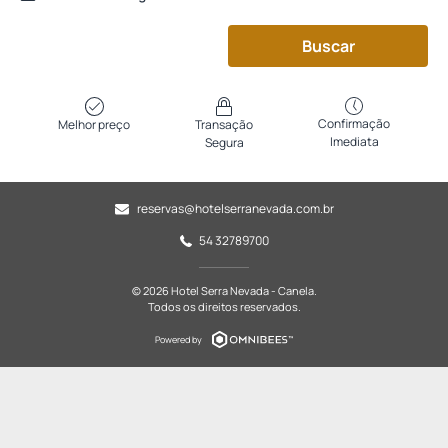
Buscar
Confirmação
Melhor preço
Transação
Imediata
Segura
reservas@hotelserranevada.com.br
54 32789700
© 2026 Hotel Serra Nevada - Canela.
Todos os direitos reservados.
Powered by