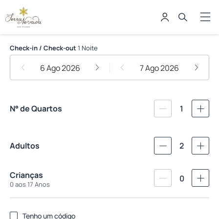
Hotel Serra Nevada - Canela
Check-in / Check-out
1 Noite
6 Ago 2026
7 Ago 2026
N° de Quartos
1
Adultos
2
Crianças
0
0 aos 17 Anos
Tenho um código