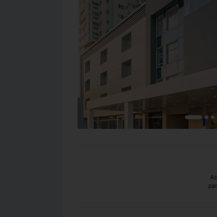
Ac
par