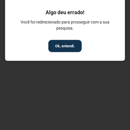
Algo deu errado!
Bem-estar e Esportes
Você foi redirecionado para prosseguir com a sua
pesquisa.
✓ Piscina
✓ Piscina Exterior
✓ Sauna
Ok, entendi.
✓ Academia de ginástica gratuita