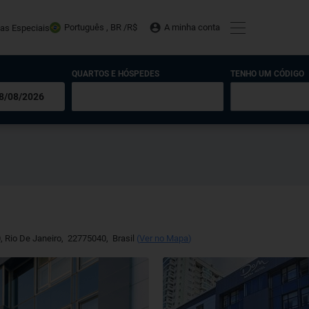
Português , BR /
R$
A minha conta
tas Especiais
QUARTOS E HÓSPEDES
TENHO UM CÓDIGO
0
,
Rio De Janeiro
,
22775040
,
Brasil
(
Ver no Mapa
)