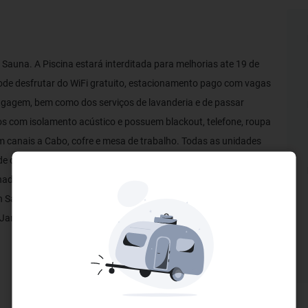
e Sauna. A Piscina estará interditada para melhorias ate 19 de
pode desfrutar do WiFi gratuito, estacionamento pago com vagas
bagagem, bem como dos serviços de lavanderia e de passar
os com isolamento acústico e possuem blackout, telefone, roupa
m canais a Cabo, cofre e mesa de trabalho. Todas as unidades
de cabelo e amenidades de banho. O Hotel fica localizado em
hada de Jeunesse Arena, a 2,5 km do Centro de Convenções
on Santos - Engenhão e a 13,4 km do Parque Nacional da Floresta
 Janeiro - Galeão está a 23 km.