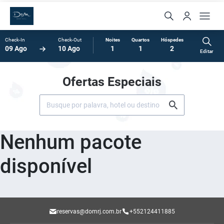
Check-In
Check-Out
Noites
Quartos
Hóspedes
09 Ago
10 Ago
1
1
2
Editar
Ofertas Especiais
Nenhum pacote
disponível
reservas@domrj.com.br
+552124411885