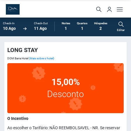
Check-In
Check-Out
Noites
Quartos
Hóspedes
10 Ago
11 Ago
1
1
2
Editar
LONG STAY
DOM Barra Hotel
(Mais sobre o hotel)
15,00%
Desconto
O Incentivo
Ao escolher o Tarifário: NÃO REEMBOLSAVEL - NR. Se reservar