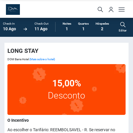
Check-In
Check-Out
Noites
Quartos
Hóspedes
10 Ago
11 Ago
1
1
2
Editar
LONG STAY
DOM Barra Hotel
(Mais sobre o hotel)
15,00%
Desconto
O Incentivo
Ao escolher o Tarifário: REEMBOLSAVEL - R. Se reservar no