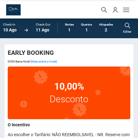
Check-In
Check-Out
Noites
Quartos
Hóspedes
10 Ago
11 Ago
1
1
2
Editar
EARLY BOOKING
DOM Barra Hotel
(Mais sobre o hotel)
10,00%
Desconto
O Incentivo
Ao escolher o Tarifário: NÃO REEMBOLSAVEL - NR. Reserve com