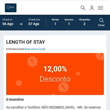
Check-In
Check-Out
Noites
Quartos
Hóspedes
06 Ago
07 Ago
1
1
2
Editar
LENGTH OF STAY
DOM Barra Hotel
(Mais sobre o hotel)
12,00%
Desconto
O Incentivo
Ao escolher o Tarifário: NÃO REEMBOLSAVEL - NR. Se reservar