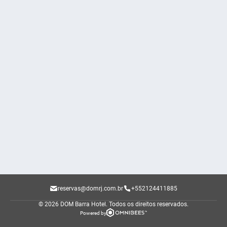
reservas@domrj.com.br
+552124411885
© 2026 DOM Barra Hotel.
Todos os direitos reservados.
Powered by