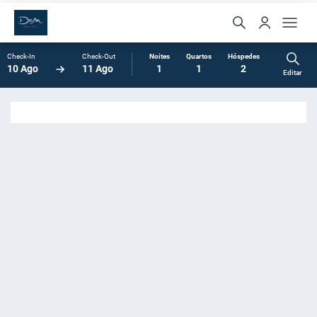
Check-In
Check-Out
Noites
Quartos
Hóspedes
10 Ago
11 Ago
1
1
2
Editar