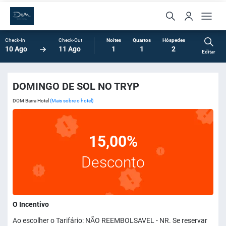
Check-In
Check-Out
Noites
Quartos
Hóspedes
10 Ago
11 Ago
1
1
2
Editar
DOMINGO DE SOL NO TRYP
DOM Barra Hotel
(Mais sobre o hotel)
15,00%
Desconto
O Incentivo
Ao escolher o Tarifário: NÃO REEMBOLSAVEL - NR. Se reservar