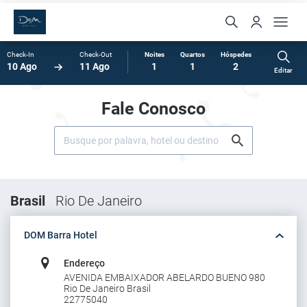
Check-In
Check-Out
Noites
Quartos
Hóspedes
10 Ago
11 Ago
1
1
2
Editar
Fale Conosco
Brasil
Rio De Janeiro
DOM Barra Hotel
Endereço
AVENIDA EMBAIXADOR ABELARDO BUENO 980
Rio De Janeiro Brasil
22775040