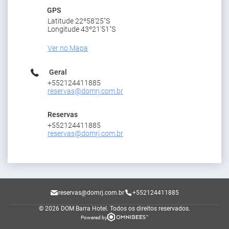
GPS
Latitude 22º58'25"S
Longitude 43º21'51"S
Ver no Mapa
Geral
+552124411885
reservas@domrj.com.br
Reservas
+552124411885
reservas@domrj.com.br
reservas@domrj.com.br
+552124411885
© 2026 DOM Barra Hotel.
Todos os direitos reservados.
Powered by