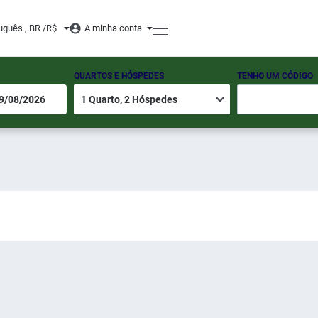
uguês , BR /
R$
A minha conta
QUARTOS E HÓSPEDES
TENHO UM CÓDIGO