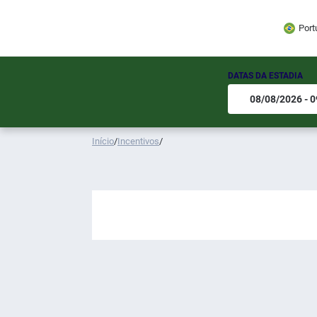
Port
DATAS DA ESTADIA
Início
/
Incentivos
/