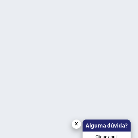
x
Alguma dúvida?
Clique aqui!