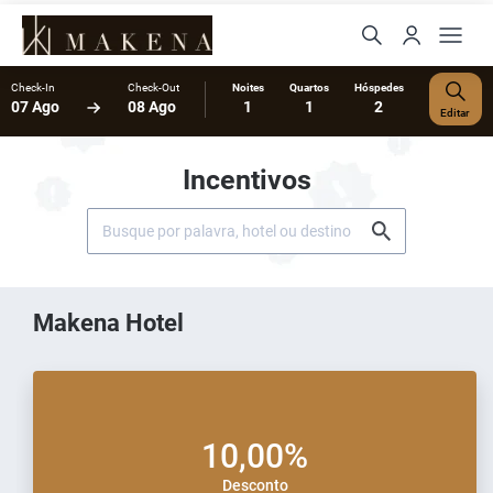
Check-In
Check-Out
Noites
Quartos
Hóspedes
07 Ago
08 Ago
1
1
2
Editar
Incentivos
Makena Hotel
10,00%
Desconto