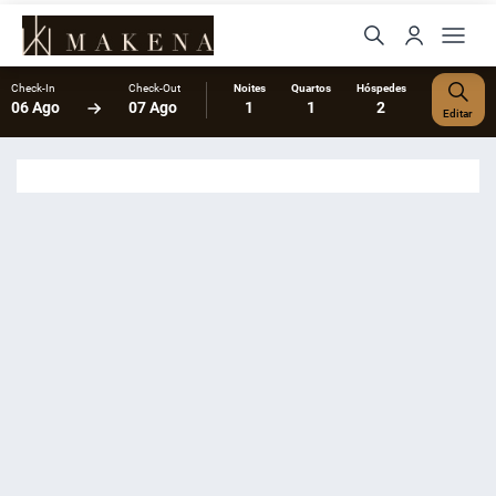
Check-In
Check-Out
Noites
Quartos
Hóspedes
06 Ago
07 Ago
1
1
2
Editar