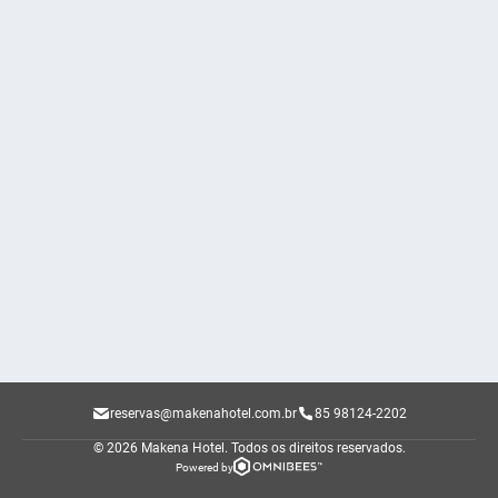
reservas@makenahotel.com.br
85 98124-2202
© 2026 Makena Hotel.
Todos os direitos reservados.
Powered by