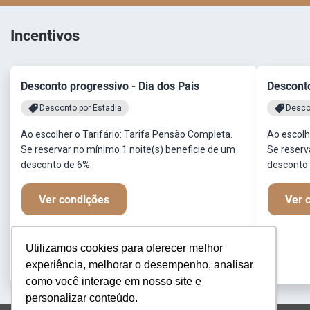
Incentivos
Desconto progressivo - Dia dos Pais
Desconto
Desconto por Estadia
Desco
Ao escolher o Tarifário: Tarifa Pensão Completa.
Ao escolh
Se reservar no mínimo 1 noite(s) beneficie de um
Se reserv
desconto de 6%.
desconto
Ver condições
Ver 
Utilizamos cookies para oferecer melhor
experiência, melhorar o desempenho, analisar
como você interage em nosso site e
personalizar conteúdo.