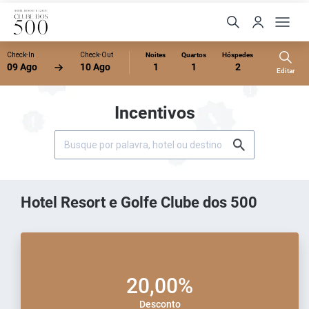
Check-In
Check-Out
Noites
Quartos
Hóspedes
09 Ago
10 Ago
1
1
2
Editar
Incentivos
Hotel Resort e Golfe Clube dos 500
20,00%
Desconto