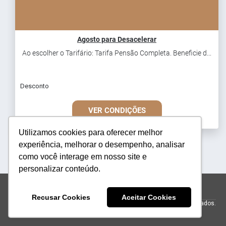
Agosto para Desacelerar
Ao escolher o Tarifário: Tarifa Pensão Completa. Beneficie d...
Desconto
VER CONDIÇÕES
Utilizamos cookies para oferecer melhor
experiência, melhorar o desempenho, analisar
como você interage em nosso site e
personalizar conteúdo.
reservas@h500.com.br
+551231283555
Recusar Cookies
Aceitar Cookies
© 2026 Hotel Resort e Golfe Clube dos 500.
Todos os direitos reservados.
Powered by